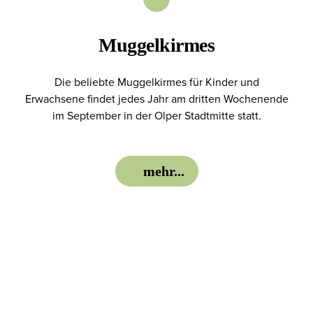
Aktionen
Muggelkirmes
Die beliebte Muggelkirmes für Kinder und
Vermietung
Erwachsene findet jedes Jahr am dritten Wochenende
im September in der Olper Stadtmitte statt.
Anhänger mit Dartscheibe
Kegelbahn
mehr...
Räume
Töpferofen
Bierzeltgarnituren
Karaoke Maschine