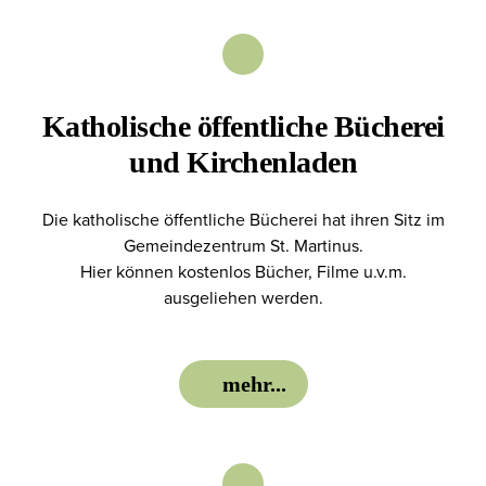
Honorartätigkeit
Bundesfreiwilligendienst
Freiwilliges soziales Jahr
Katholische öffentliche Bücherei
und Kirchenladen
Praktikum
Ehrenamt
Die katholische öffentliche Bücherei hat ihren Sitz im
Gemeindezentrum St. Martinus.
Hier können kostenlos Bücher, Filme u.v.m.
ausgeliehen werden.
Unsere Angebote
mehr...
Ferien
Kinderprogramm
Jugendprogramm