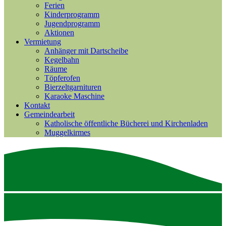
Ferien
Kinderprogramm
Jugendprogramm
Aktionen
Vermietung
Anhänger mit Dartscheibe
Kegelbahn
Räume
Töpferofen
Bierzeltgarnituren
Karaoke Maschine
Kontakt
Gemeindearbeit
Katholische öffentliche Bücherei und Kirchenladen
Muggelkirmes