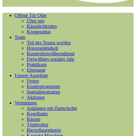
Offene Tür Olpe
Über uns
Räumlichkeiten
Kooperation
Team
Teil des Teams werden
Honorartätigkeit
Bundesfreiwilligendienst
Freiwilliges soziales Jahr
Praktikum
Ehrenamt
Unsere Angebote
Ferien
Kinderprogramm
Jugendprogramm
Aktionen
Vermietung
Anhänger mit Dartscheibe
Kegelbahn
Räume
Töpferofen
Bierzeltgarnituren
Karaoke Maschine